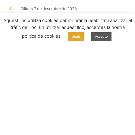
Dilluns 7 de desembre de 2026
Aquest lloc utilitza cookies per millorar la usabilitat i analitzar el
Dilluns 8 de febrer de 2027
tràfic del lloc. En utilitzar aquest lloc, acceptes la nostra
Divendres 14 de maig de 2027
política de cookies
Llegir
Accepto
El seu futur comença
ara
Una educació sòlida, uns valors forts i uns
coneixements amplis.
Il·lusió, iniciativa i capacitat per a escollir el seu propi
futur.