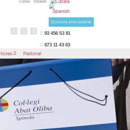
Correu
Intranet
Contacta amb nosaltres
93 456 53 81
673 11 43 63
tícies
Pastoral