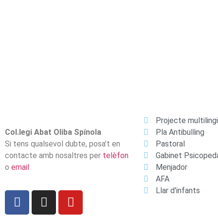
Projecte multiling
Col.legi Abat Oliba Spínola
Pla Antibulling
Si tens qualsevol dubte, posa’t en
Pastoral
contacte amb nosaltres per
telèfon
Gabinet Psicoped
o
email
Menjador
AFA
Llar d'infants​