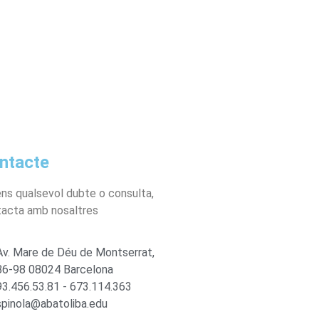
ntacte
ens qualsevol dubte o consulta,
acta amb nosaltres
Av. Mare de Déu de Montserrat,
86-98 08024 Barcelona
93.456.53.81 - 673.114.363
spinola@abatoliba.edu