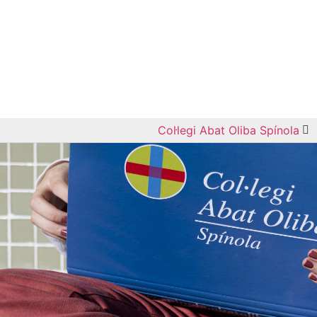
Col·legi Abat Oliba Spínola