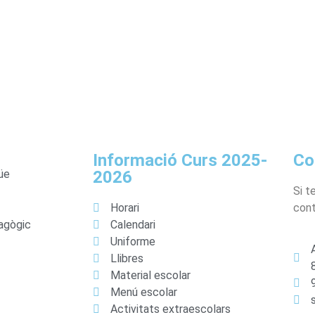
Informació Curs 2025-
Co
üe
2026
Si t
Horari
cont
agògic
Calendari
Uniforme
Llibres
Material escolar
Menú escolar
Activitats extraescolars