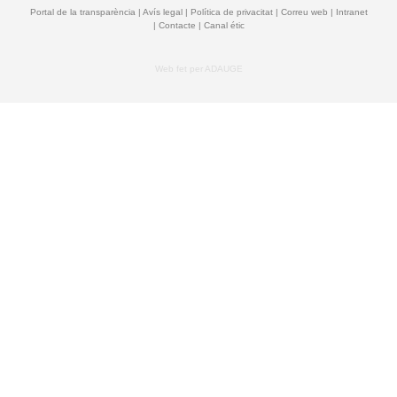
Portal de la transparència
|
Avís legal
|
Política de privacitat
|
Correu web
|
Intranet
| Contacte |
Canal étic
Web fet per ADAUGE