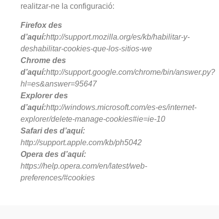
realitzar-ne la configuració:
Firefox des
d’aquí:
http://support.mozilla.org/es/kb/habilitar-y-
deshabilitar-cookies-que-los-sitios-we
Chrome des
d’aquí:
http://support.google.com/chrome/bin/answer.py?
hl=es&answer=95647
Explorer des
d’aquí:
http://windows.microsoft.com/es-es/internet-
explorer/delete-manage-cookies#ie=ie-10
Safari des d’aquí:
http://support.apple.com/kb/ph5042
Opera des d’aquí:
https://help.opera.com/en/latest/web-
preferences/#cookies